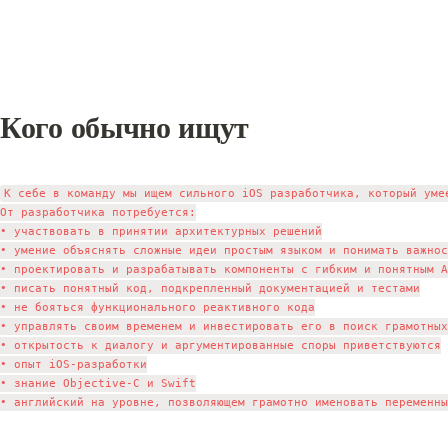
Кого обычно ищут
К себе в команду мы ищем сильного iOS разработчика, который уме
От разработчика потребуется:

• участвовать в принятии архитектурных решений

• умение объяснять сложные идеи простым языком и понимать важнос
• проектировать и разрабатывать компоненты с гибким и понятным A
• писать понятный код, подкрепленный документацией и тестами

• не бояться функционального реактивного кода

• управлять своим временем и инвестировать его в поиск грамотных
• открытость к диалогу и аргументированные споры приветствуются

• опыт iOS-разработки

• знание Objective-C и Swift
